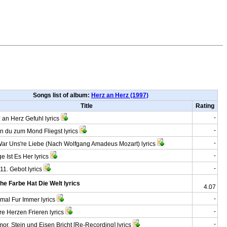
Songs list of album:
Herz an Herz (1997)
Title
Rating
-
an Herz Gefuhl lyrics
-
du zum Mond Fliegst lyrics
-
r Uns're Liebe (Nach Wolfgang Amadeus Mozart) lyrics
-
 Ist Es Her lyrics
-
1. Gebot lyrics
he Farbe Hat Die Welt lyrics
4.07
-
al Fur Immer lyrics
-
e Herzen Frieren lyrics
-
r, Stein und Eisen Bricht [Re-Recording] lyrics