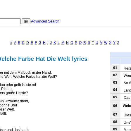
Advanced Search
]
#
A
B
C
D
E
F
G
H
I
J
K
L
M
N
O
P
Q
R
S
T
U
V
W
X
Y
Z
Welche Farbe Hat Die Welt lyrics
01
Herz 
ater mit dem Malbuch in der Hand,
02
Wenn 
die Welt. Welche Farbe hat die Welt?
03
So Wa
lau oder gelb ist sie rot
 Pferde,
04
Lange
äfers große Herde?
05
Das 1
in Unwetter droht,
st ohne Brot
06
Welc
eser Welt,
ällt.
07
Diesm
08
Uns'r
09
Marmo
äser und das Laub