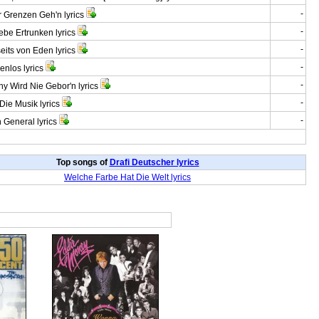
-
Grenzen Geh'n lyrics
-
ebe Ertrunken lyrics
-
its von Eden lyrics
-
nlos lyrics
-
 Wird Nie Gebor'n lyrics
-
ie Musik lyrics
-
General lyrics
Top songs of
Drafi Deutscher lyrics
Welche Farbe Hat Die Welt lyrics