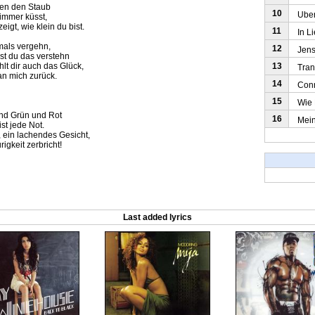
gen den Staub
10
Uber 
 immer küsst,
eigt, wie klein du bist.
11
In Li
emals vergehn,
12
Jense
rst du das verstehn
13
lt dir auch das Glück,
Trane
an mich zurück.
14
Conny
15
Wie D
und Grün und Rot
16
Mein 
ist jede Not.
, ein lachendes Gesicht,
igkeit zerbricht!
Last added lyrics