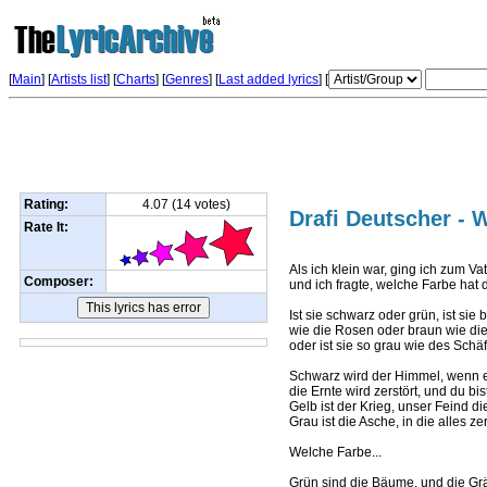
[
Main
] [
Artists list
]
[
Charts
] [
Genres
] [
Last added lyrics
] [
Rating:
4.07 (14 votes)
Drafi Deutscher - 
Rate It:
Als ich klein war, ging ich zum V
Composer:
und ich fragte, welche Farbe hat 
Ist sie schwarz oder grün, ist sie b
wie die Rosen oder braun wie die
oder ist sie so grau wie des Sch
Schwarz wird der Himmel, wenn e
die Ernte wird zerstört, und du bi
Gelb ist der Krieg, unser Feind di
Grau ist die Asche, in die alles zerf
Welche Farbe...
Grün sind die Bäume, und die Gr